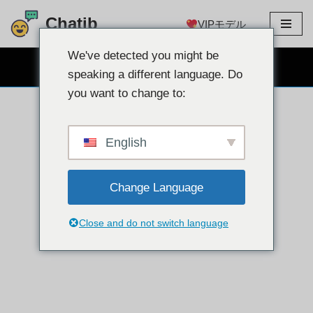
Chatib
VIPモデル
コ
ン
We've detected you might be
無料のウェブカメラチャット
テ
speaking a different language. Do
ン
you want to change to:
ツ
に
ス
English
キ
ッ
Change Language
プ
Close and do not switch language