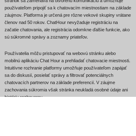
stránok sa zameriava na otvorenú komunikáciu a umožňuje
používateľom pripojiť sa k chatovacím miestnostiam na základe
záujmov. Platforma je určená pre rôzne vekové skupiny vrátane
členov nad 50 rokov. ChatHour nevyžaduje registráciu na
začatie chatovania, ale registrácia odomkne ďalšie funkcie, ako
sú súkromné správy a zoznamy priateľov.
Používatelia môžu pristupovať na webovú stránku alebo
mobilnú aplikáciu Chat Hour a prehliadať chatovacie miestnosti.
Intuitívne rozhranie platformy umožňuje používateľom zapájať
sa do diskusií, posielať správy a filtrovať potenciálnych
chatovacích partnerov na základe preferencií. V záujme
zachovania súkromia však stránka neukladá osobné údaje ani
históriu rozhovorov.