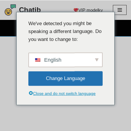
Chatib
VIP modelky
Preskočiť
na
We've detected you might be
BEZPLATNÝ WEBKAMEROVÝ CHAT
obsah
speaking a different language. Do
you want to change to:
English
Change Language
Close and do not switch language