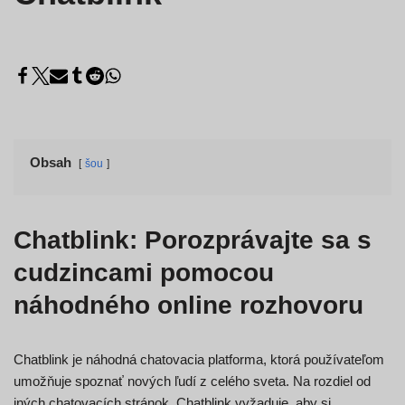
Obsah
šou
Chatblink: Porozprávajte sa s
cudzincami pomocou
náhodného online rozhovoru
Chatblink je náhodná chatovacia platforma, ktorá používateľom
umožňuje spoznať nových ľudí z celého sveta. Na rozdiel od
iných chatovacích stránok, Chatblink vyžaduje, aby si