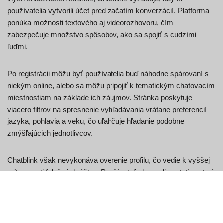
používatelia vytvorili účet pred začatím konverzácií. Platforma
ponúka možnosti textového aj videorozhovoru, čím
zabezpečuje množstvo spôsobov, ako sa spojiť s cudzími
ľuďmi.
Po registrácii môžu byť používatelia buď náhodne spárovaní s
niekým online, alebo sa môžu pripojiť k tematickým chatovacím
miestnostiam na základe ich záujmov. Stránka poskytuje
viacero filtrov na spresnenie vyhľadávania vrátane preferencií
jazyka, pohlavia a veku, čo uľahčuje hľadanie podobne
zmýšľajúcich jednotlivcov.
Chatblink však nevykonáva overenie profilu, čo vedie k vyššej
prítomnosti falošných účtov. Používatelia by mali zostať opatrní
pri interakcii s cudzími ľuďmi.