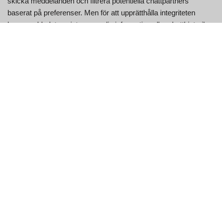
skicka meddelanden och filtrera potentiella chattpartners
baserat på preferenser. Men för att upprätthålla integriteten
lagrar webbplatsen inte personlig information eller chatthistorik.
Nyckelfunktioner
Särdrag
Beskrivning
Inga medlemsavgifter eller dolda
Helt gratis
kostnader
Ingen personlig information krävs för
Integritetsfokuserad
grundläggande användning