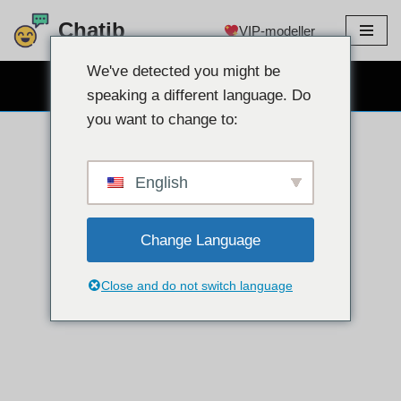
Chatib
VIP-modeller
Hoppa
till
We've detected you might be
GRATIS WEBCAM CHATT
innehållet
speaking a different language. Do
you want to change to:
English
Change Language
Close and do not switch language