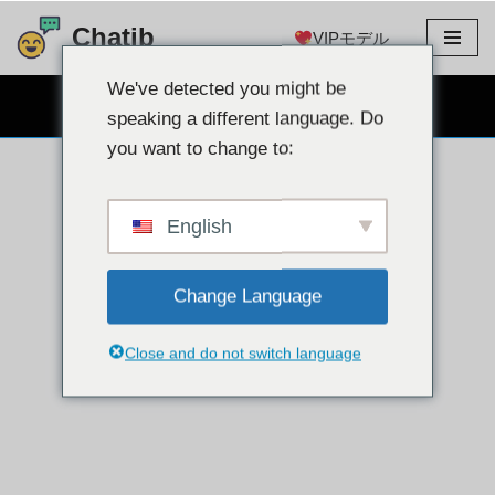
Chatib
VIPモデル
コ
ン
We've detected you might be
無料のウェブカメラチャット
テ
speaking a different language. Do
ン
you want to change to:
ツ
に
ス
English
キ
ッ
Change Language
プ
Close and do not switch language