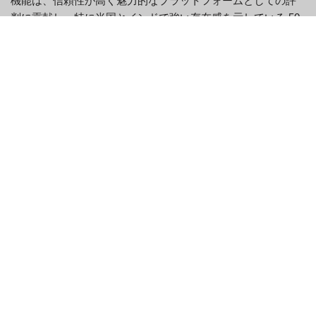
機能は、信頼性が高く魅力的なプラットフォームとしての評
判に貢献し、特に米国とインドで強い存在感を示している 50
か国以上のユーザーを魅了しています。プライバシー、セキ
ュリティ、ユーザー エンゲージメントを優先することで、
Emerald Chat は、自発的で本物のオンライン インタラクショ
ンを求める人々にとって、引き続き最高の選択肢となってい
ます。
エメラルドチャットの主な特徴
特徴
説明
AI モデレーションにより、実際のユーザー