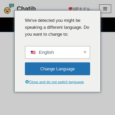
Chatib
VIPモデル
コ
ン
We've detected you might be
無料のウェブカメラチャット
テ
speaking a different language. Do
ン
you want to change to:
ツ
に
ス
English
キ
ッ
Change Language
プ
Close and do not switch language