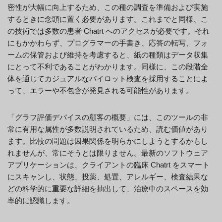
密性が大幅に向上するため、この種の調査を準備および実施
するときに念頭に置く必要があります。これまでと同様、こ
の技術では多数の患者 Chatrt へのアクセスが必要です。それ
にもかかわらず、プログラマーの手書き、応答の転写、フォ
ームの保管および維持を考慮すると、紙の種類はデータ収集
にとって不利であることがわかります。同様に、この段階全
体を通じてカジュアルなパイロット検査を採用することによ
って、エラーや不包含が発見される可能性があります。
「グラフ評価デバイスの顧客の概要」には、このツールの非
常に有用な属性が多数説明されているため、読む価値があり
ます。比較の問題は因果関係を明らかにしようとするかもし
れませんが、常にそうとは限りません。最新のソフトウェア
アプリケーションは、クライアントの臨床 Chatrt をスマート
にスキャンし、状態、投薬、処置、アレルギー、検査結果な
どの科学的に重要な詳細を抽出して、治療中のスペースを効
率的に認識します。