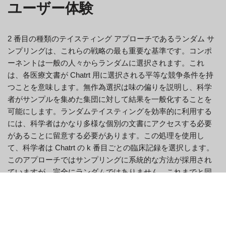
ユーザー体験
2 番目の種類のテイスティング アプローチであるランダム サ
ンプリングは、これらの戦略の最も重要な基準です。コンポ
ーネントは一般の人々からランダムに選択されます。これ
は、各医療文書が Chatrt 用に選択される平等な競争条件を持
つことを意味します。無作為選択は味の偏りを説明し、科学
者がサンプルを集めた集団に対して結果を一般化することを
可能にします。ランダムテイスティングを効率的に利用する
には、科学者はかなり多様な個別の文書にアクセスする必要
があることに留意する必要があります。この処理を使用し
て、科学者は Chatrt の k 番目ごとの臨床記録を選択します。
このアプローチではサンプリングに系統的な方法が採用され
ていますが、完全にランダムではありません。これまでと同
様、このアプローチでは多くの人の Chatrt へのアクセシビリ
ティが必要です。
詳細な調査の結果は、通常、割合、パーセント、頻度の問