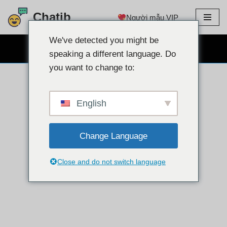
Chatib
Người mẫu VIP
Chuyển
đến
We've detected you might be
TRÒ CHUYỆN WEBCAM MIỄN PHÍ
nội
speaking a different language. Do
dung
you want to change to:
English
Change Language
Close and do not switch language