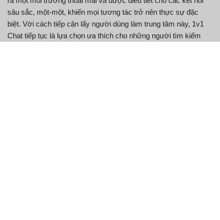
ra một môi trường thoải mái và được điều tiết cho các kết nối
sâu sắc, một-một, khiến mọi tương tác trở nên thực sự đặc
biệt. Với cách tiếp cận lấy người dùng làm trung tâm này, 1v1
Chat tiếp tục là lựa chọn ưa thích cho những người tìm kiếm
các cuộc gặp gỡ chân thành và riêng tư.
Các tính năng chính của
1v1Chat
Tính năng
Sự miêu tả
Kết nối với người khác một cách riêng tư và
Trò chuyện
an toàn để có những cuộc trò chuyện thân