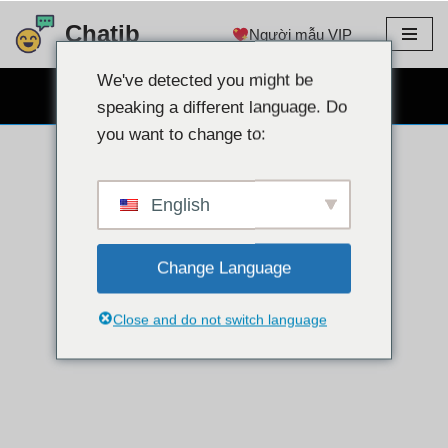
Chatib
Người mẫu VIP
Chuyển
đến
We've detected you might be
TRÒ CHUYỆN WEBCAM MIỄN PHÍ
nội
speaking a different language. Do
dung
you want to change to:
English
Change Language
Close and do not switch language