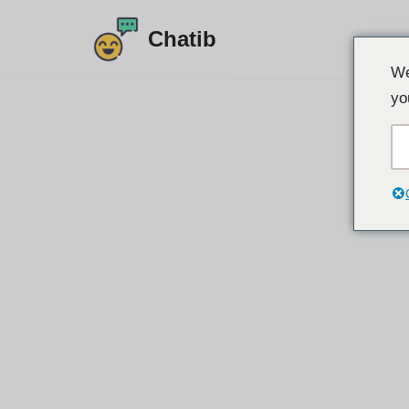
Chatib
Přejít
We
na
yo
obsah