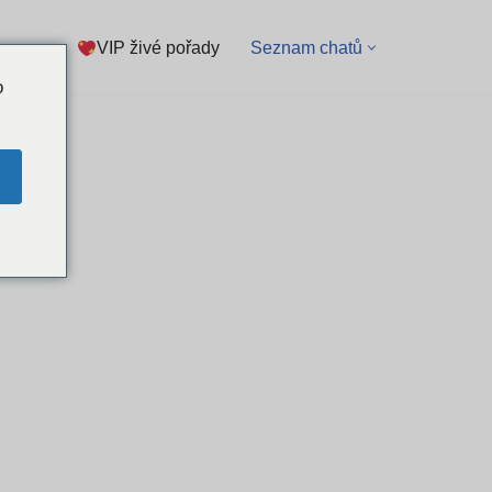
VIP živé pořady
Seznam chatů
o