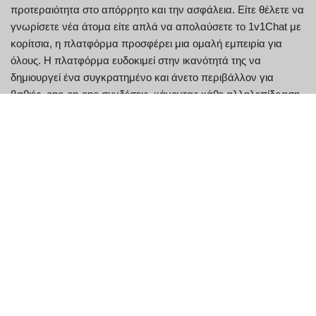
προτεραιότητα στο απόρρητο και την ασφάλεια. Είτε θέλετε να
γνωρίσετε νέα άτομα είτε απλά να απολαύσετε το 1v1Chat με
κορίτσια, η πλατφόρμα προσφέρει μια ομαλή εμπειρία για
όλους. Η πλατφόρμα ευδοκιμεί στην ικανότητά της να
δημιουργεί ένα συγκρατημένο και άνετο περιβάλλον για
βαθιές, one-on-one συνδέσεις, κάνοντας κάθε αλληλεπίδραση
πραγματικά ξεχωριστή. Με αυτήν την προσέγγιση με
επίκεντρο τον χρήστη, το 1v1 Chat εξακολουθεί να είναι η
προτιμώμενη επιλογή για όσους αναζητούν γνήσιες και
εμπιστευτικές συναντήσεις.
Βασικά χαρακτηριστικά του