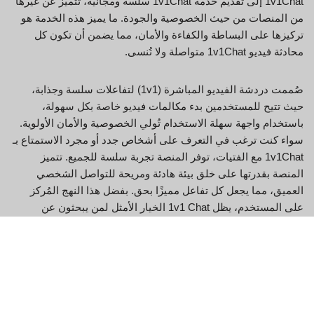
1v1Chat إلى تقديم خدمة 1v1Chat سلسة ومجانية، تتميز عن غيرها
من المنصات من حيث الخصوصية والجودة. ما يميز هذه الخدمة هو
تركيزها على البساطة والكفاءة والأمان، مما يضمن أن تكون كل
محادثة فيديو 1v1Chat متواصلة ولا تُنسى.
صُممت دردشة الفيديو المباشرة (1v1) لتفاعلات سلسة وجذابة،
حيث تتيح للمستخدمين بدء مكالمات فيديو خاصة بكل سهولة،
باستخدام واجهة سهلة الاستخدام تُولي الخصوصية والأمان الأولوية.
سواء كنت ترغب في التعرف على أشخاص جدد أو مجرد الاستمتاع بـ
1v1Chat مع الفتيات، توفر المنصة تجربة سلسة للجميع. تتميز
المنصة بقدرتها على خلق بيئة هادئة ومريحة للتواصل الشخصي
العميق، مما يجعل كل تفاعل مميزًا بحق. بفضل هذا النهج المُركز
على المستخدم، يظل 1v1 Chat الخيار الأمثل لمن يبحثون عن
لقاءات حقيقية وسرية.