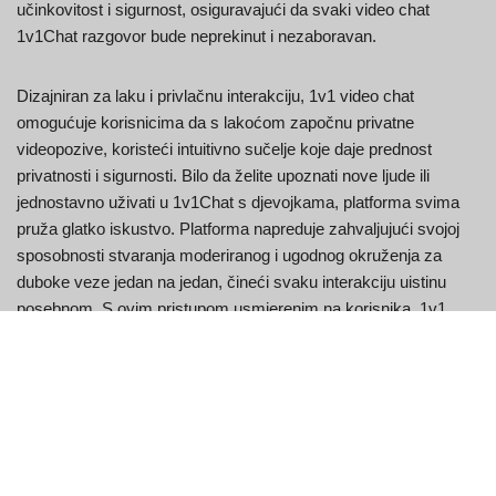
učinkovitost i sigurnost, osiguravajući da svaki video chat
1v1Chat razgovor bude neprekinut i nezaboravan.
Dizajniran za laku i privlačnu interakciju, 1v1 video chat
omogućuje korisnicima da s lakoćom započnu privatne
videopozive, koristeći intuitivno sučelje koje daje prednost
privatnosti i sigurnosti. Bilo da želite upoznati nove ljude ili
jednostavno uživati u 1v1Chat s djevojkama, platforma svima
pruža glatko iskustvo. Platforma napreduje zahvaljujući svojoj
sposobnosti stvaranja moderiranog i ugodnog okruženja za
duboke veze jedan na jedan, čineći svaku interakciju uistinu
posebnom. S ovim pristupom usmjerenim na korisnika, 1v1
Chat i dalje je preferirani izbor za one koji traže iskrene i
povjerljive susrete.