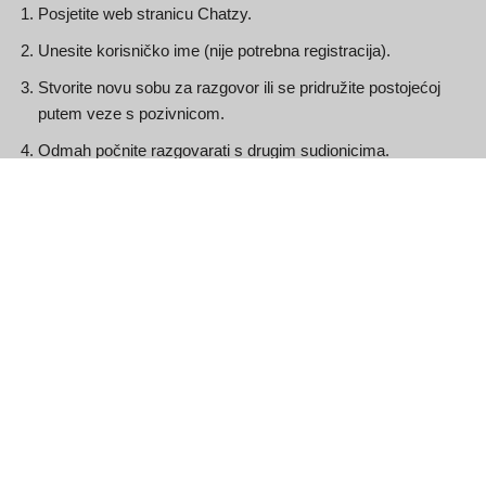
Posjetite web stranicu Chatzy.
Unesite korisničko ime (nije potrebna registracija).
Stvorite novu sobu za razgovor ili se pridružite postojećoj
putem veze s pozivnicom.
Odmah počnite razgovarati s drugim sudionicima.
Chatzy pruža alate za moderiranje za vlasnike chat soba,
dopuštajući im da kontroliraju tko se može pridružiti, slati poruke
i komunicirati u chatu. Korisnici također mogu postaviti lozinke
za sobe, što ih čini samo pozivnicama za privatne razgovore.