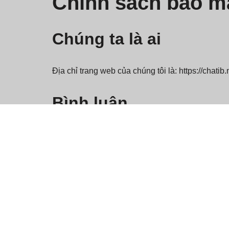
Chính sách bảo m
Chúng ta là ai
Địa chỉ trang web của chúng tôi là: https://chatib.
Bình luận
Khi khách truy cập để lại nhận xét trên trang web
tác nhân người dùng trình duyệt để giúp phát hiệ
Một chuỗi ẩn danh được tạo từ địa chỉ email củ
không. Chính sách quyền riêng tư của dịch vụ Gra
được hiển thị công khai trong bối cảnh bình luận