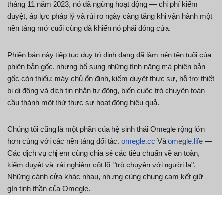
tháng 11 năm 2023, nó đã ngừng hoạt động — chi phí kiểm
duyệt, áp lực pháp lý và rủi ro ngày càng tăng khi vận hành một
nền tảng mở cuối cùng đã khiến nó phải đóng cửa.
Phiên bản này tiếp tục duy trì định dạng đã làm nên tên tuổi của
phiên bản gốc, nhưng bổ sung những tính năng mà phiên bản
gốc còn thiếu: máy chủ ổn định, kiểm duyệt thực sự, hỗ trợ thiết
bị di động và dịch tin nhắn tự động, biến cuộc trò chuyện toàn
cầu thành một thứ thực sự hoạt động hiệu quả.
Chúng tôi cũng là một phần của hệ sinh thái Omegle rộng lớn
hơn cùng với các nền tảng đối tác.
omegle.cc
Và
omegle.life
—
Các dịch vụ chị em cùng chia sẻ các tiêu chuẩn về an toàn,
kiểm duyệt và trải nghiệm cốt lõi "trò chuyện với người lạ".
Những cánh cửa khác nhau, nhưng cùng chung cam kết giữ
gìn tinh thần của Omegle.
Điều gì làm nên sự khác biệt