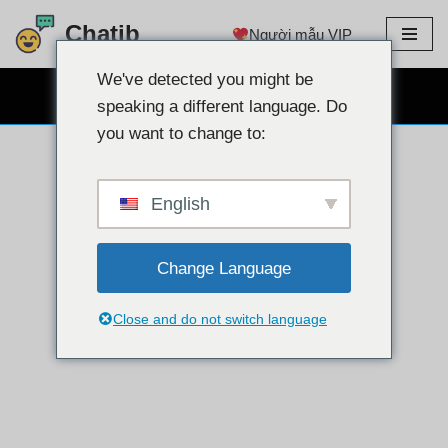
Chatib
Người mẫu VIP
Chuyển
đến
We've detected you might be
TRÒ CHUYỆN WEBCAM MIỄN PHÍ
nội
speaking a different language. Do
dung
you want to change to:
English
Change Language
Close and do not switch language