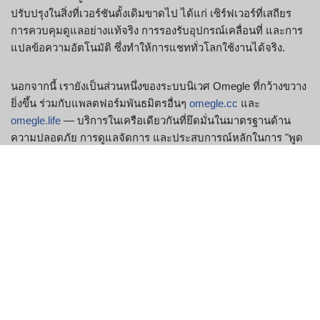
ปรับปรุงในสิ่งที่เวอร์ชันดั้งเดิมขาดไป ได้แก่ เซิร์ฟเวอร์ที่เสถียร
การควบคุมดูแลอย่างแท้จริง การรองรับอุปกรณ์เคลื่อนที่ และการ
แปลข้อความอัตโนมัติ ซึ่งทำให้การแชททั่วโลกใช้งานได้จริง.
นอกจากนี้ เรายังเป็นส่วนหนึ่งของระบบนิเวศ Omegle ที่กว้างขวาง
ยิ่งขึ้น ร่วมกับแพลตฟอร์มพันธมิตรอื่นๆ
omegle.cc
และ
omegle.life
— บริการในเครือเดียวกันที่ยึดมั่นในมาตรฐานด้าน
ความปลอดภัย การดูแลจัดการ และประสบการณ์หลักในการ "พูด
คุยกับคนแปลกหน้า" แม้จะใช้ช่องทางต่างกัน แต่ก็มีพันธสัญญา
เดียวกันในการรักษาจิตวิญญาณของ Omegle ให้คงอยู่.
อะไรทำให้ Omegle รุ่นนี้แตก
ต่างในปี 2026
เวอร์ชั่นเดิมหมดความนิยมไปแล้ว เราจึงปรับปรุงประสบการณ์การ
ใช้งานให้ตรงกับความต้องการของผู้ใช้ในปัจจุบัน