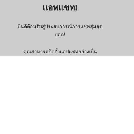
แอพแชท!
ยินดีต้อนรับสู่ประสบการณ์การแชทสุ่มสุด
ยอด!
คุณสามารถติดตั้งแอปแชทอย่างเป็น
ทางการของเราได้ที่นี่
แอปพลิเคชันรองรับแพลตฟอร์ม: PWA
App / iOS, iPadOS (Safari Browser) /
Android / Mac / Windows
ติดตั้งแอพ