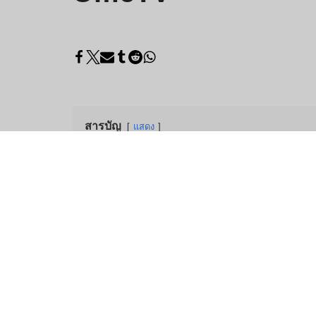
สารบัญ
แสดง
OmeTV วิดีโอแชท – ทาง
OmeTV เป็นทางเลือก Omegle ที่รวดเร็วและใช้งานง
ไม่ว่าคุณกำลังมองหาการสนทนาแบบสบายๆ มิตรภ
คนแปลกหน้าได้อย่างง่ายดายผ่านการแชทด้วยวิดีโ
ด้วยผู้ใช้งานมากกว่า 10 ล้านคนต่อเดือนและการแ