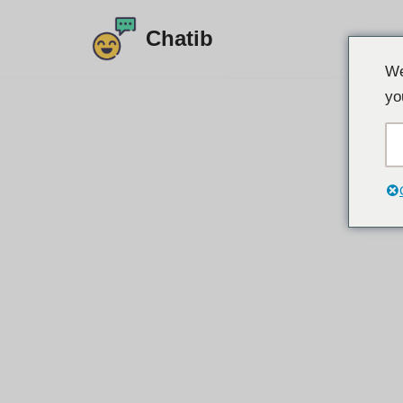
Chatib
ข้าม
We
ไป
yo
ที่
เนื้อหา