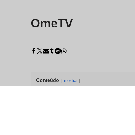
OmeTV
Conteúdo
mostrar
OmeTV Video Chat – A
OmeTV é uma alternativa rápida e fácil de usar
mundo todo para conversas em tempo real. Não i