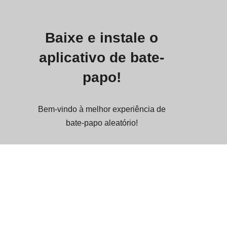
Baixe e instale o
aplicativo de bate-
papo!
Bem-vindo à melhor experiência de
bate-papo aleatório!
Você pode instalar nosso aplicativo de
bate-papo oficial aqui.
O aplicativo suporta as plataformas:
PWA App / iOS, iPadOS (Safari Browser)
/ Android / Mac / Windows.