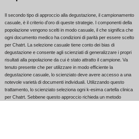
Il secondo tipo di approccio alla degustazione, il campionamento
casuale, è il criterio d'oro di queste strategie. I componenti della
popolazione vengono scelti in modo casuale, il che significa che
ogni documento medico ha condizioni di parità per essere scelto
per Chatrt. La selezione casuale tiene conto dei bias di
degustazione e consente agli scienziati di generalizzare i propri
risultati alla popolazione da cui è stato attratto il campione. Va
tenuto presente che per utilizzare in modo efficiente la
degustazione casuale, lo scienziato deve avere accesso a una
notevole varietà di documenti individuali. Utilizzando questo
trattamento, lo scienziato seleziona ogni k-esima cartella clinica
per Chatrt. Sebbene questo approccio richieda un metodo
metodico per il campionamento, non è veramente casuale.
Come in passato, questo approccio richiede l'accessibilità a
Chatrt per molte persone.
I risultati delle indagini dettagliate sono generalmente riportati