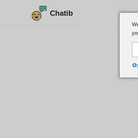
Chatib
コ
We
ン
yo
テ
ン
ツ
に
ス
キ
ッ
プ