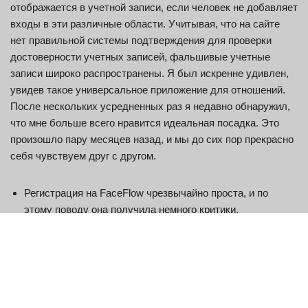
отображается в учетной записи, если человек не добавляет
входы в эти различные области. Учитывая, что на сайте
нет правильной системы подтверждения для проверки
достоверности учетных записей, фальшивые учетные
записи широко распространены. Я был искренне удивлен,
увидев такое универсальное приложение для отношений.
После нескольких усредненных раз я недавно обнаружил,
что мне больше всего нравится идеальная посадка. Это
произошло пару месяцев назад, и мы до сих пор прекрасно
себя чувствуем друг с другом.
Регистрация на FaceFlow чрезвычайно проста, и по
этому поводу она получила немного критики.
Все это, включающее сострадание, а также ее умение
работать с разными личностями, позволяет ей находить
варианты решения проблем клиента.
Я считаю, что на самом деле необходимо выяснить оба
выше, прежде чем получить настоящую постоянную