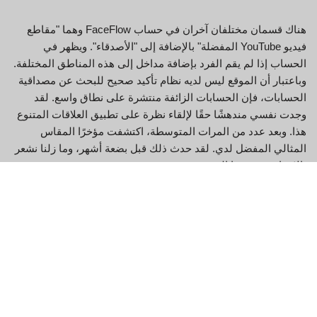
هناك قسمان مختلفان آخران في حساب FaceFlow وهما "مقاطع
فيديو YouTube المفضلة" بالإضافة إلى "الأصدقاء". ويظهر في
الحساب إذا لم يقم الفرد بإضافة مداخل إلى هذه المناطق المختلفة.
وباعتبار أن الموقع ليس لديه نظام تأكيد صحيح للبحث عن مصداقية
الحسابات، فإن الحسابات الزائفة منتشرة على نطاق واسع. لقد
وجدت نفسي مندهشًا حقًا لإلقاء نظرة على تطبيق العلاقات المتنوع
هذا. وبعد عدد من المرات المتوسطة، اكتشفت مؤخرًا المقاس
المثالي المفضل لدي. لقد حدث ذلك قبل بضعة أشهر، وما زلنا نشعر
بالارتياح مع بعضنا البعض.
يعد التسجيل في FaceFlow أمرًا سهلاً للغاية، وقد تلقى القليل من
الانتقادات لهذا العامل المعين.
كل ذلك، الذي يتكون من التعاطف بالإضافة إلى معرفتها بالتعامل
مع الأفراد المختلفين، يسمح لها بإيجاد خيارات لاهتمامات العميل.
أعتقد حقًا أنه من الضروري معرفة كليهما أعلى قبل الحصول على
ثابت حقيقي.