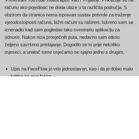
računu ako pojedinac ne doda ulaze u ta različita područja. S
obzirom da stranica nema ispravan sustav potvrde za traženje
vjerodostojnosti računa, lažni računi su rašireni. Iskreno sam se
iznenadio kad sam pogledao tako svestranu aplikaciju za
odnose. Nakon niza prosječnih puta, nedavno sam otkrio
željeno savršeno pristajanje. Dogodilo se to prije nekoliko
mjeseci, a unatoč tome osjećamo se sjajno jedno s drugim.
Upis na FaceFlow je vrlo jednostavan, kao i da je dobio malo
kritike za ovaj faktor.
Sve to, koje se sastoji od suosjećanja kao i njezinog znanja o
suočavanju s različitim individualnostima, omogućuje joj
pronalaženje opcija za brige klijenta.
Vjerujem da je stvarno potrebno shvatiti kako više prije nego
što dobijete pravu konstantu kretanja.
Iskreno, oduševio sam se razumijevanjem da web stranica
Faceflow može bez problema obavljati pozive kao da ste ih