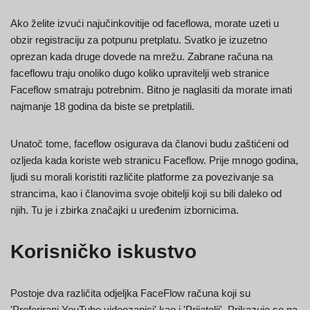
Ako želite izvući najučinkovitije od faceflowa, morate uzeti u
obzir registraciju za potpunu pretplatu. Svatko je izuzetno
oprezan kada druge dovede na mrežu. Zabrane računa na
faceflowu traju onoliko dugo koliko upravitelji web stranice
Faceflow smatraju potrebnim. Bitno je naglasiti da morate imati
najmanje 18 godina da biste se pretplatili.
Unatoč tome, faceflow osigurava da članovi budu zaštićeni od
ozljeda kada koriste web stranicu Faceflow. Prije mnogo godina,
ljudi su morali koristiti različite platforme za povezivanje sa
strancima, kao i članovima svoje obitelji koji su bili daleko od
njih. Tu je i zbirka značajki u uređenim izbornicima.
Korisničko iskustvo
Postoje dva različita odjeljka FaceFlow računa koji su
'Preferirani YouTube videozapisi' kao i 'Prijatelji'. Prikazuje se na