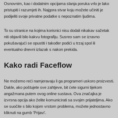
Osnovnim, kao i dodatnim opcijama slanja poruka vrlo je lako
pristupiti i razumjeti ih. Najgora stvar koju možete učiniti je
podijeliti svoje privatne podatke s nepoznatim ljudima.
To su stranice na kojima korisnici nisu dodali nikakav sažetak
niti objavili bilo kakvu fotografiju. Susreo sam se izravno
pokušavajući se opustiti i također podići u trzaj spol ili
eventualno dnevni izlazak s nakon prekida.
Kako radi Faceflow
Ne možemo reći namjeravaju li ga programeri uskoro proizvesti.
Dakle, ako poštujete sve zahtjeve, bit ćete sigurni tijekom
angažmana putem ovog online sustava. Ova značajka je
izvrsna opcija ako želite komunicirati sa svojim prijateljima. Ako
se suočite s bilo kojom vrstom problema, možete jednostavno
kliknuti na gumb 'Prijavi'.