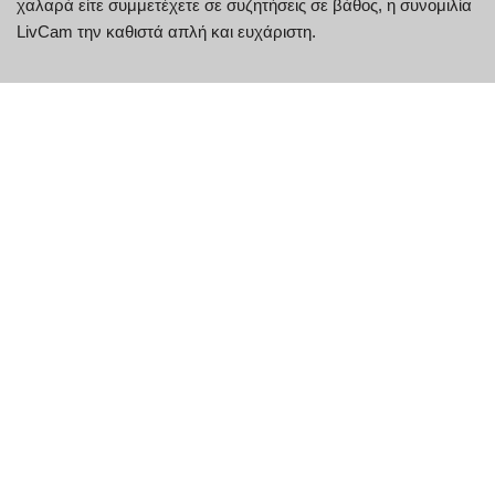
χαλαρά είτε συμμετέχετε σε συζητήσεις σε βάθος, η συνομιλία
LivCam την καθιστά απλή και ευχάριστη.
Βασικά χαρακτηριστικά του
LivCam
Χαρακτηριστικό
Περιγραφή
Κρυπτογράφηση
Διατηρεί τις συνομιλίες εμπιστευτικές
από άκρο σε άκρο
Έλεγχος
Προστατεύει τον λογαριασμό από μη
ταυτότητας δύο
εξουσιοδοτημένη πρόσβαση