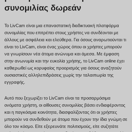
συνομιλίας δωρεάν
Το LivCam είναι μια επαναστατική διαδικτυακή πλατφόρμα
συνομιλίας που επιτρέπει στους χρήστες να συνδέονται με
άλλους με ασφάλεια και ελεύθερα. Για όσους αναρωτιούνται τι
είναι το LivCam, είναι ένας χώρος όπου οι χρήστες μπορούν
να γνωρίσουν νέα άτομα ανώνυμα και άμεσα. Με έμφαση
στην ανωνυμία και την ευκολία χρήσης, το LivCam online έχει
καθιερωθεί ως κορυφαίος προορισμός για όσους αναζητούν
ουσιαστικές αλληλεπιδράσεις χωρίς την ταλαιπωρία της
εγγραφής.
Αυτό που ξεχωρίζει το LivCam είναι τα προσαρμόσιμα
ονόματα χρήστη, οι αίθουσες συνομιλίας βάσει ενδιαφέροντος
και η παγκόσμια κοινότητα, διασφαλίζοντας ότι οι χρήστες
μπορούν να συνδεθούν με άτομα που έχουν την ίδια γνώμη σε
όλο τον κόσμο. Είτε εξερευνάτε πολιτισμούς, είτε συζητάτε