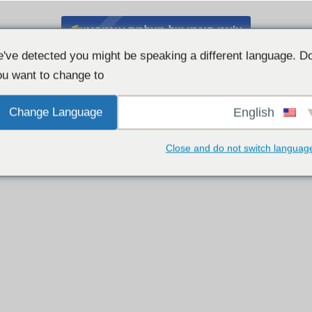
צ'אט חינמי של מצלמת אינטרנט
've detected you might be speaking a different language. D
u want to change to:
Change Language
English
Close and do not switch languag