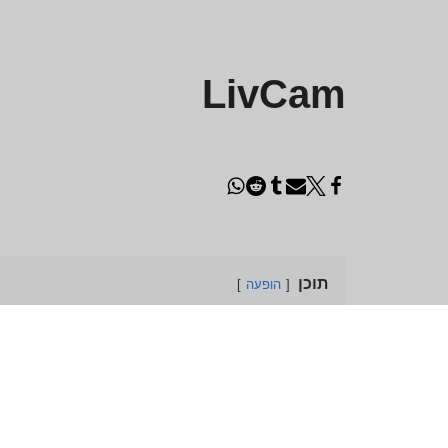
LivCam
תוכן
הופעה
LivCam: וידאו צ'אט וחדרי צ'אט אנונימיים בחינם
LivCam היא פלטפורמת צ'אט מקוונת מהפכנית