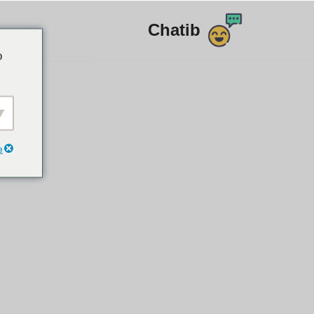
Chatib
דלג
o
לתוכן
e