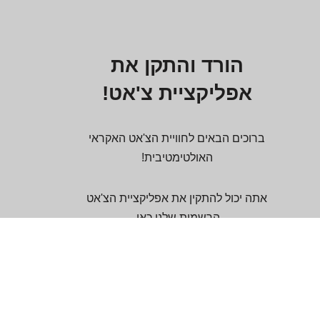
הורד והתקן את
אפליקציית צ'אט!
ברוכים הבאים לחוויית הצ'אט האקראי
האולטימטיבית!
אתה יכול להתקין את אפליקציית הצ'אט
הרשמית שלנו כאן.
האפליקציה תומכת בפלטפורמות: אפליקציית
PWA / iOS, iPadOS (דפדפן ספארי) /
אנדרואיד / Mac / Windows.