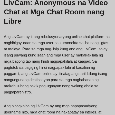
LivCam: Anonymous na Video
Chat at Mga Chat Room nang
Libre
Ang LivCam ay isang rebolusyonaryong online chat platform na
nagbibigay-daan sa mga user na kumonekta sa iba nang ligtas
at malaya. Para sa mga nag-iisip kung ano ang LivCam, ito ay
isang puwang kung saan ang mga user ay makakakilala ng
mga bagong tao nang hindi nagpapakilala at kaagad. Sa
pagtutok sa pagiging hindi nagpapakilala at kadalian ng
paggamit, ang LivCam online ay itinatag ang sarili bilang isang
nangungunang destinasyon para sa mga naghahanap ng
makabuluhang pakikipag-ugnayan nang walang abala sa
pagpaparehistro.
Ang pinagkaiba ng LivCam ay ang mga napapasadyang
username nito, mga chat room na nakabatay sa interes, at