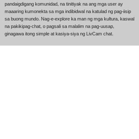
pandaigdigang komunidad, na tinitiyak na ang mga user ay
maaaring kumonekta sa mga indibidwal na katulad ng pag-iisip
sa buong mundo. Nag-e-explore ka man ng mga kultura, kaswal
na pakikipag-chat, o pagsali sa malalim na pag-uusap,
ginagawa itong simple at kasiya-siya ng LivCam chat.
Mga Pangunahing Tampok ng
LivCam
Tampok
Paglalarawan
End-to-end na
Pinapanatiling kumpidensyal ang mga