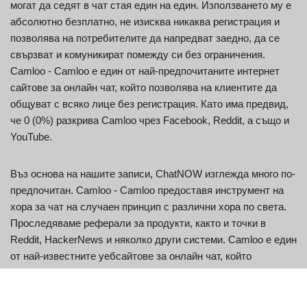
могат да седят в чат стая един на един. Използването му е
абсолютно безплатно, не изисква никаква регистрация и
позволява на потребителите да напредват заедно, да се
свързват и комуникират помежду си без ограничения.
Camloo - Camloo е един от най-предпочитаните интернет
сайтове за онлайн чат, който позволява на клиентите да
общуват с всяко лице без регистрация. Като има предвид,
че 0 (0%) разкрива Camloo чрез Facebook, Reddit, а също и
YouTube.
Въз основа на нашите записи, ChatNOW изглежда много по-
предпочитан. Camloo - Camloo предоставя инструмент на
хора за чат на случаен принцип с различни хора по света.
Проследяваме реферали за продукти, както и точки в
Reddit, HackerNews и няколко други системи. Camloo е един
от най-известните уебсайтове за онлайн чат, който
позволява на индивида да се свързва с всеки без
регистрация.