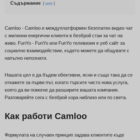
Съдържание
шоу
Camloo - Camloo е междуплатформен безплатен видео чат
с милиони енергични клиенти в безброй стаи за чат на
живо. FunYo - FunYo или FunYo телевизия е уеб сайт за
социално взаимодействие, където можете да общувате с
напълно непознати.
Нашата цел е да бъдем обективни, ясни и също така да се
откажете за първи път, когато търсите чисто нова услуга,
която да ви помогне да разширите вашата компания.
Разговаряйте сега с безброй хора наблизо или по света.
Как работи Camloo
Формулата на случаен принцип задава клиентите къде