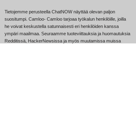
Tietojemme perusteella ChatNOW näyttää olevan paljon
suositumpi. Camloo- Camloo tarjoaa työkalun henkilöille, joilla
he voivat keskustella satunnaisesti eri henkilöiden kanssa
ympäri maailmaa. Seuraamme tuoteviittauksia ja huomautuksia
Redditissä, HackerNewsissa ja myös muutamissa muissa
järjestelmissä. Camloo on yksi näkyvimmistä online-chat-
sivustoista, joka mahdollistaa yhteydenpidon kenen tahansa
kanssa ilman rekisteröitymistä.
Viime kuussa Camloo sai 403 000 kävijää, jotka viettivät
verkkosivustolla keskimäärin 2,8 minuuttia ja tarkastelivat myös
2,0 eri sivua istuntoa kohden. Camloo-suositusten seuranta
aloitettiin maaliskuussa 2021. ChatNOW on verkossa puhuva
sovellus, jonka on kehittänyt Hana Application.
Käyttäjäkokemus