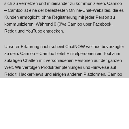
sich zu vernetzen und miteinander zu kommunizieren. Camloo
– Camloo ist eine der beliebtesten Online-Chat-Websites, die es
Kunden ermöglicht, ohne Registrierung mit jeder Person zu
kommunizieren. Während 0 (0%) Camloo über Facebook,
Reddit und YouTube entdecken.
Unserer Erfahrung nach scheint ChatNOW weitaus bevorzugter
zu sein. Camloo – Camloo bietet Einzelpersonen ein Tool zum
zufälligen Chatten mit verschiedenen Personen auf der ganzen
Welt. Wir verfolgen Produktempfehlungen und -hinweise auf
Reddit, HackerNews und einigen anderen Plattformen. Camloo
ist eine der bekanntesten Online-Chat-Websites, die es
Einzelpersonen ermöglicht, ohne Registrierung mit jedem in
Kontakt zu treten.
Letzten Monat verzeichnete Camloo 403.000 Besucher, die
durchschnittlich 2,8 Minuten auf der Website verbrachten und
außerdem 2,0 verschiedene Seiten pro Sitzung besuchten. Die