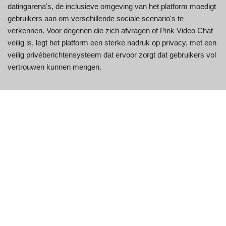
datingarena's, de inclusieve omgeving van het platform moedigt
gebruikers aan om verschillende sociale scenario's te
verkennen. Voor degenen die zich afvragen of Pink Video Chat
veilig is, legt het platform een sterke nadruk op privacy, met een
veilig privéberichtensysteem dat ervoor zorgt dat gebruikers vol
vertrouwen kunnen mengen.
Het platform overstijgt geografische grenzen met zijn meertalige
ondersteuning, en verbindt gebruikers moeiteloos met
wereldwijde vrienden. De combinatie van gebruiksgemak,
plezier en inclusiviteit maakt Pink Video Chat een aantrekkelijke
bestemming voor degenen die op zoek zijn naar nieuwe
vriendschappen en ervaringen.