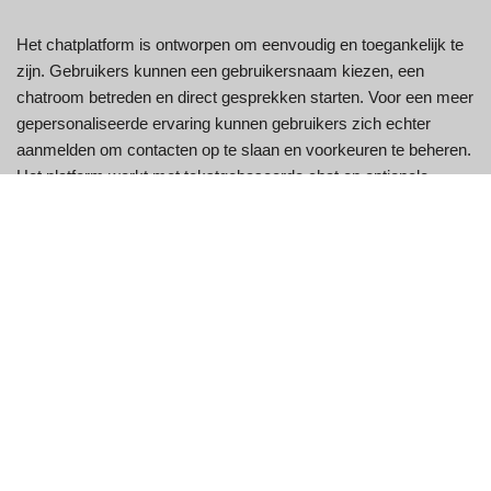
Het chatplatform is ontworpen om eenvoudig en toegankelijk te
zijn. Gebruikers kunnen een gebruikersnaam kiezen, een
chatroom betreden en direct gesprekken starten. Voor een meer
gepersonaliseerde ervaring kunnen gebruikers zich echter
aanmelden om contacten op te slaan en voorkeuren te beheren.
Het platform werkt met tekstgebaseerde chat en optionele
videochatfuncties.
Belangrijkste kenmerken
Functie
Beschrijving