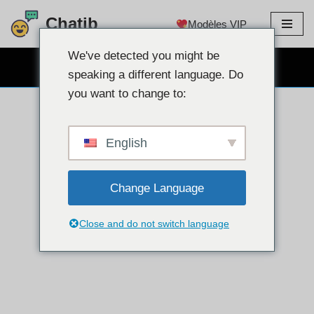
Chatib
Modèles VIP
Aller
au
We've detected you might be
CHAT WEBCAM GRATUIT
contenu
speaking a different language. Do
you want to change to:
English
Change Language
Close and do not switch language