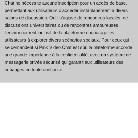
Chat ne nécessite aucune inscription pour un accès de base,
permettant aux utilisateurs d'accéder instantanément à divers
salons de discussion. Qu'il s'agisse de rencontres locales, de
discussions universitaires ou de rencontres amoureuses,
l'environnement inclusif de la plateforme encourage les
utilisateurs à explorer divers scénarios sociaux. Pour ceux qui
se demandent si Pink Video Chat est sûr, la plateforme accorde
une grande importance à la confidentialité, avec un système de
messagerie privée sécurisé qui garantit aux utilisateurs des
échanges en toute confiance.
La plateforme transcende les frontières géographiques grâce à
son support multilingue, permettant aux utilisateurs de se
connecter facilement à leurs amis du monde entier. Sa
simplicité d'utilisation, son côté ludique et inclusif font de Pink
Video Chat une destination attrayante pour ceux qui recherchent
de nouvelles amitiés et de nouvelles expériences.