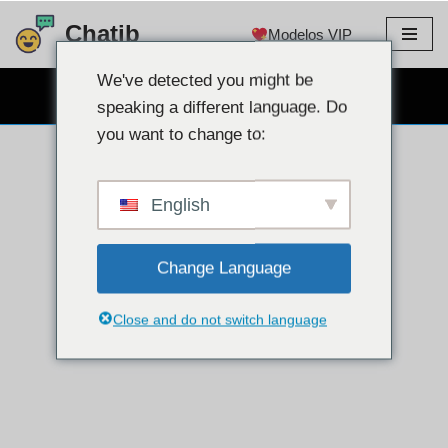
Chatib
Modelos VIP
saltar
al
We've detected you might be
CHAT POR CÁMARA WEB GRATIS
contenido
speaking a different language. Do
you want to change to:
English
Change Language
Close and do not switch language