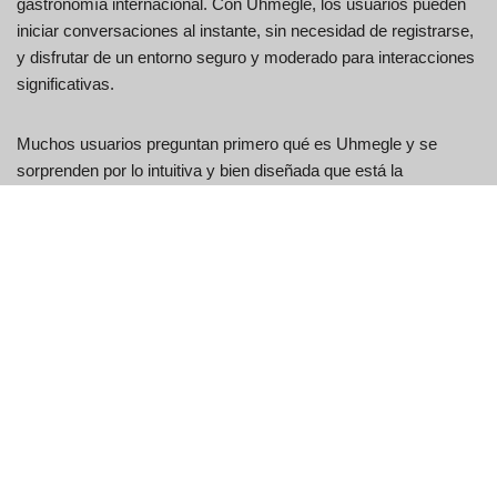
gastronomía internacional. Con Uhmegle, los usuarios pueden
iniciar conversaciones al instante, sin necesidad de registrarse,
y disfrutar de un entorno seguro y moderado para interacciones
significativas.
Muchos usuarios preguntan primero qué es Uhmegle y se
sorprenden por lo intuitiva y bien diseñada que está la
plataforma. Su enfoque en la seguridad y la satisfacción del
usuario la ha consolidado como una opción líder para quienes
buscan interacciones en línea atractivas y diversas. Con su
interfaz intuitiva y alcance global, Uhmegle continúa
transformando la forma en que las personas se conectan y se
comunican en línea. Para quienes deseen conocer las
opiniones de la comunidad, plataformas como Uhmegle Reddit
ofrecen información sobre experiencias reales de usuarios.