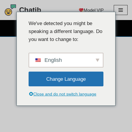
Chatib
Model VIP
Lewati
ke
We've detected you might be
OBROLAN WEBCAM GRATIS
konten
speaking a different language. Do
you want to change to:
English
Change Language
Close and do not switch language