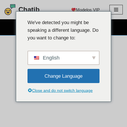
Chatib
Modelos VIP
Ir
para
We've detected you might be
CHAT GRATUITO NA WEBCAM
o
speaking a different language. Do
conteúdo
you want to change to:
English
Change Language
Close and do not switch language