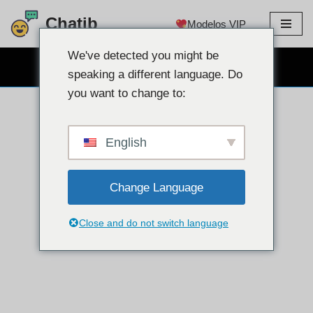
Chatib
Modelos VIP
Ir
para
We've detected you might be
CHAT GRATUITO NA WEBCAM
o
speaking a different language. Do
conteúdo
you want to change to:
English
Change Language
Close and do not switch language