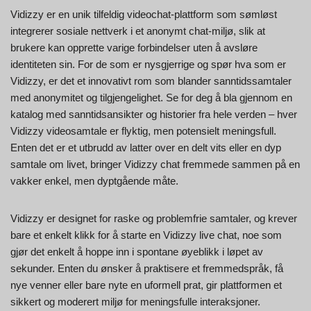
Vidizzy er en unik tilfeldig videochat-plattform som sømløst
integrerer sosiale nettverk i et anonymt chat-miljø, slik at
brukere kan opprette varige forbindelser uten å avsløre
identiteten sin. For de som er nysgjerrige og spør hva som er
Vidizzy, er det et innovativt rom som blander sanntidssamtaler
med anonymitet og tilgjengelighet. Se for deg å bla gjennom en
katalog med sanntidsansikter og historier fra hele verden – hver
Vidizzy videosamtale er flyktig, men potensielt meningsfull.
Enten det er et utbrudd av latter over en delt vits eller en dyp
samtale om livet, bringer Vidizzy chat fremmede sammen på en
vakker enkel, men dyptgående måte.
Vidizzy er designet for raske og problemfrie samtaler, og krever
bare et enkelt klikk for å starte en Vidizzy live chat, noe som
gjør det enkelt å hoppe inn i spontane øyeblikk i løpet av
sekunder. Enten du ønsker å praktisere et fremmedspråk, få
nye venner eller bare nyte en uformell prat, gir plattformen et
sikkert og moderert miljø for meningsfulle interaksjoner.