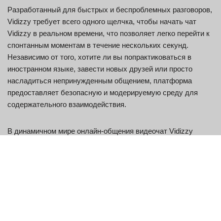
Разработанный для быстрых и беспроблемных разговоров,
Vidizzy требует всего одного щелчка, чтобы начать чат
Vidizzy в реальном времени, что позволяет легко перейти к
спонтанным моментам в течение нескольких секунд.
Независимо от того, хотите ли вы попрактиковаться в
иностранном языке, завести новых друзей или просто
насладиться непринужденным общением, платформа
предоставляет безопасную и модерируемую среду для
содержательного взаимодействия.
В динамичном мире онлайн-общения видеочат Vidizzy
выделяется тем, что предлагает платформу, которая не
только проста в использовании, но и ставит на первое
место вашу безопасность и конфиденциальность.
Пользователи часто спрашивают, реален ли Vidizzy, и эти
сомнения быстро развеиваются благодаря его аутентичным
функциям и большой базе пользователей. Благодаря
живому взаимодействию Vidizzy с камеры на камеру в