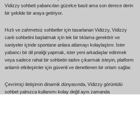
Vidizzy sohbeti yabancıları güzelce basit ama son derece derin
bir şekilde bir araya getiriyor.
Hızlı ve zahmetsiz sohbetler için tasarlanan Vidizzy, Vidizzy
canlı sohbetini başlatmak için tek bir tıklama gerektirir ve
saniyeler içinde spontane anlara atlamayı kolaylaştırır. İster
yabancı bir dil pratiği yapmak, ister yeni arkadaşlar edinmek
veya sadece rahat bir sohbetin tadını çıkarmak isteyin, platform
anlamlı etkileşimler için güvenli ve denetlenen bir ortam sağlar.
Çevrimiçi iletişimin dinamik dünyasında, Vidizzy görüntülü
sohbet yalnızca kullanımı kolay değil aynı zamanda
güvenliğinizi ve gizliliğinizi de ön planda tutan bir platform
sunarak öne çıkıyor. Kullanıcılar genellikle Vidizzy'nin gerçek
olup olmadığını soruyor ve bu şüpheler, otantik özellikleri ve
geniş kullanıcı tabanıyla hızla ortadan kalkıyor. Gerçek zamanlı
Vidizzy canlı kamera-kamera etkileşimleri ve sizi hızla yeni
konuşmalara taşıyan bir kaydırma özelliğiyle ilgi çekici, güvenli