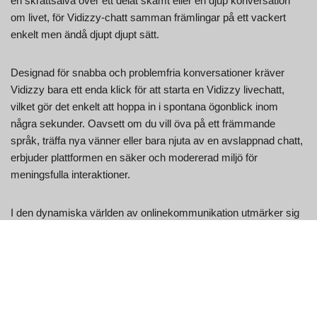
en skrattsalva över ett delat skämt eller en djup konversation
om livet, för Vidizzy-chatt samman främlingar på ett vackert
enkelt men ändå djupt djupt sätt.
Designad för snabba och problemfria konversationer kräver
Vidizzy bara ett enda klick för att starta en Vidizzy livechatt,
vilket gör det enkelt att hoppa in i spontana ögonblick inom
några sekunder. Oavsett om du vill öva på ett främmande
språk, träffa nya vänner eller bara njuta av en avslappnad chatt,
erbjuder plattformen en säker och modererad miljö för
meningsfulla interaktioner.
I den dynamiska världen av onlinekommunikation utmärker sig
Vidizzy videochatt genom att erbjuda en plattform som inte bara
är enkel att använda utan också prioriterar din säkerhet och
integritet. Användare frågar ofta är Vidizzy verklig, och dessa
tvivel skingras snabbt av dess autentiska egenskaper och stora
användarbas. Med Vidizzy live cam-to-cam-interaktioner i
realtid och en svepfunktion som snabbt flyttar dig till nya