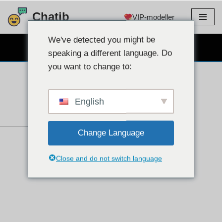
Chatib
VIP-modeller
Hoppa
till
We've detected you might be
GRATIS WEBCAM CHATT
innehållet
speaking a different language. Do
you want to change to:
English
Change Language
Close and do not switch language