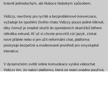
krásně jednoduchým, ale hluboce hlubokým způsobem.
Vidizzy, navržený pro rychlé a bezproblémové konverzace,
vyžaduje ke spuštění živého chatu Vidizzy pouze jediné kliknutí,
díky čemuž je snadné skočit do spontánních okamžiků během
několika sekund. Ať už si chcete procvičit cizí jazyk, získat
nové přátele nebo si jen užít neformální chat, platforma
poskytuje bezpečné a moderované prostředí pro smysluplné
interakce.
V dynamickém světě online komunikace vyniká videochat
Vidizzy tím, že nabízí platformu, která se nejen snadno používá,
ale také upřednostňuje vaši bezpečnost a soukromí. Uživatelé
se často ptají, zda je Vidizzy skutečný, a tyto pochybnosti
rychle rozptýlí jeho autentické funkce a velká uživatelská
základna. S živými interakcemi mezi kamerami Vidizzy v
reálném čase a funkcí přejetí prstem, která vás rychle přesune
k novým konverzacím, poskytuje poutavý, bezpečný a