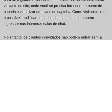
visitante do site, onde você só precisa fornecer um nome de
usuário e visualizar um plano de captcha. Como visitante, ainda
é possível modificar os dados da sua conta, bem como
ingressar nas inúmeras salas de chat.
No entanto, os clientes convidados não podem entrar sem a
devida inscrição. Honestamente, não sabíamos que as salas de
bate-papo do Allotalk estariam vazias. O bate-papo adolescente
em allotalk.com é um problema para o site. Voltando ao login do
allotalk, tudo que você precisa é de um endereço de e-mail
legítimo e funcional para iniciar o procedimento de inscrição.
Além disso, insira o nome de usuário, a senha e escolha um
avatar para permanecer no painel principal.
O recurso funciona muito mais como atualização de status do
Facebook e também como feed de notícias. Ele permite que
outras pessoas gostem, não gostem ou discutam seu status.
Ele também oferece a opção de excluir sua condição, se