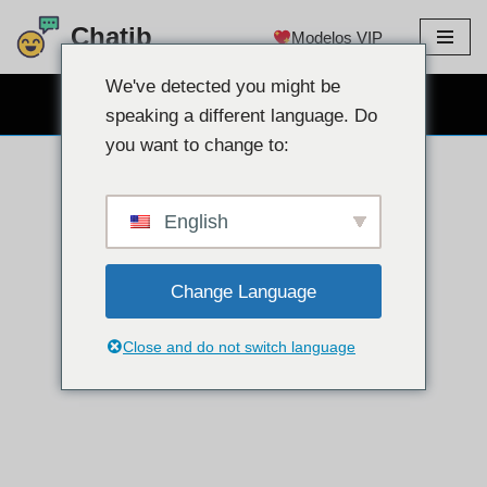
Chatib
Modelos VIP
Ir
para
We've detected you might be
CHAT GRATUITO NA WEBCAM
o
speaking a different language. Do
conteúdo
you want to change to:
English
Change Language
Close and do not switch language