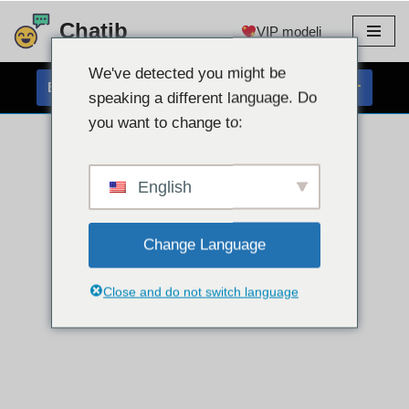
Chatib
VIP modeli
Preskoči
na
We've detected you might be
BREZPLAČEN KLEPET S SPLETNO KAMERO
vsebino
speaking a different language. Do
you want to change to:
English
Change Language
Close and do not switch language