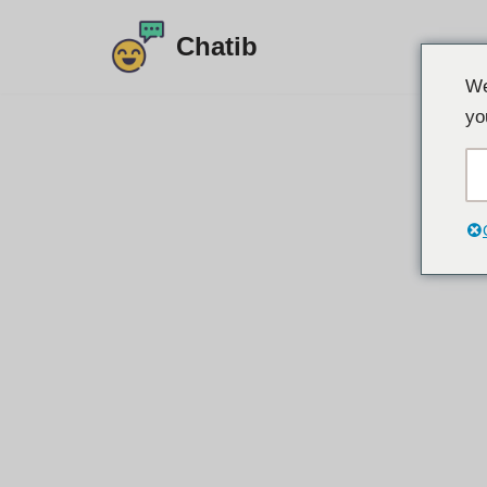
Chatib
এড়িয়ে
We
যাও
yo
কন্টেন্ট