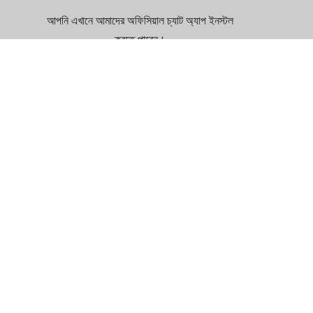
আপনি এখানে আমাদের অফিসিয়াল চ্যাট অ্যাপ ইনস্টল
করতে পারেন।
অ্যাপ্লিকেশনটি প্ল্যাটফর্মগুলিকে সমর্থন করে: PWA অ্যাপ
/ iOS, iPadOS (সাফারি ব্রাউজার) / অ্যান্ড্রয়েড /
ম্যাক / উইন্ডোজ।
অ্যাপ্লিকেশন
ইনস্টল