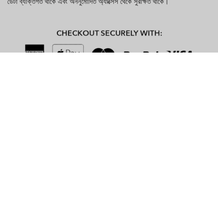
ডেটা ব্যক্তিগত থাকে এবং অননুমোদিত অ্যাক্সেস থেকে সুরক্ষিত থাকে।
মূল বৈশিষ্ট্য
বৈশিষ্ট্য
বিবরণ
বেনামী চ্যাট
নিবন্ধনের দরকার নেই; তাৎক্ষণিকভাবে চ্যাটে যোগ দিন।
বিভিন্ন চ্যাট রুম
আগ্রহের উপর ভিত্তি করে বিভিন্ন কক্ষ।
কোন ফি নেই
প্রিমিয়াম বৈশিষ্ট্য ছাড়াই বিনামূল্যে ব্যবহার করা যাবে।
ব্যবহারকারী-চালিত
ব্যবহারকারীরা অন্যদের রিপোর্ট করতে এবং উপেক্ষা করতে
সংযম
পারেন।