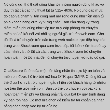
Nó cũng gửi thủ thuật công khai tới những người dùng khác và
duy trì tất cả các thủ thuật bit từ 512– 4096. Nó cung cấp mức
độ cao và phạm vi tấn công mật mã rộng cũng như tiền điện tử
phía khách hàng cực kỳ vững chắc. Bạn cần đăng ký trang
điểm miễn phí cũng như tiếp tục truy cập phòng trò chuyện
miễn phí để kết nối với những người giải trí trên web cam. Cho
dù đó là trò chuyện trên các trang web roulette trực tiếp hay các
trang web Shockroom qua cam trực tiếp, tôi luôn kiểm tra cổ tay
của mình và thử tất cả các trang web Shockroom trò chuyện
hoàn toàn mới tốt nhất để nói chuyện trực tuyến với các cô gái.
ChatSecure là tên của một nền tảng nhắn tin cực kỳ an toàn và
miễn phí được hỗ trợ bởi mã hóa OTR qua XMPP. Chúng tôi có
thể đi xa hơn và trò chuyện ngẫu nhiên với khách hàng từ nhiều
nơi trên thế giới miễn phí. Bạn có thể trò chuyện với bất kỳ ai
hoàn toàn miễn phí và không phải trải qua bất kỳ quy trình đăng
ký bận rộn nào. Có một lựa chọn để kiểm tra tài khoản cá nhân
bằng cách nhấp vào ký tự của họ.