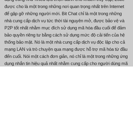
được cho là một trong những nơi quan trọng nhất trên Internet
để gặp gỡ những người mới. Bit Chat chỉ là một trong những
nhà cung cấp dịch vụ tức thời tài nguyên mở, được bảo vệ và
P2P tốt nhất nhằm mục đích sử dụng mã hóa đầu cuối để đảm
bảo quyền riêng tư bằng cách sử dụng mức độ cải tiến của hệ
thống bảo mật. Nó là một nhà cung cấp dịch vụ độc lập cho cả
mạng LAN và trò chuyện qua mạng được hỗ trợ mã hóa từ đầu
đến cuối. Nói một cách đơn giản, nó chỉ là một trong những ứng
dụng nhắn tin hiệu quả nhất nhằm cung cấp cho người dùng mã
hóa đầu cuối.
Hệ thống này cũng có thể được sử dụng bởi bạn bè và
những người tham gia gia đình.
Tùy thuộc vào việc bạn có ý định tạo tài khoản dài hạn hay
muốn trò chuyện với tư cách khách truy cập.
Chọn tiêu đề, mô tả và thiết lập mật khẩu để định cấu hình
phòng trò chuyện mới được lưu trữ.