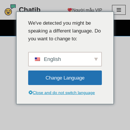
Chatib
Người mẫu VIP
Chuyển
đến
We've detected you might be
TRÒ CHUYỆN WEBCAM MIỄN PHÍ
nội
speaking a different language. Do
dung
you want to change to:
English
Change Language
Close and do not switch language