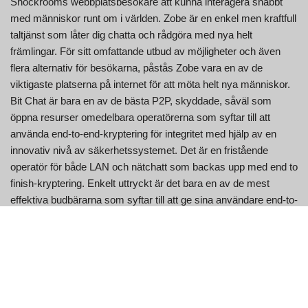
Shockrooms webbplatsbesökare att kunna interagera snabbt
med människor runt om i världen. Zobe är en enkel men kraftfull
taltjänst som låter dig chatta och rådgöra med nya helt
främlingar. För sitt omfattande utbud av möjligheter och även
flera alternativ för besökarna, påstås Zobe vara en av de
viktigaste platserna på internet för att möta helt nya människor.
Bit Chat är bara en av de bästa P2P, skyddade, såväl som
öppna resurser omedelbara operatörerna som syftar till att
använda end-to-end-kryptering för integritet med hjälp av en
innovativ nivå av säkerhetssystemet. Det är en fristående
operatör för både LAN och nätchatt som backas upp med end to
finish-kryptering. Enkelt uttryckt är det bara en av de mest
effektiva budbärarna som syftar till att ge sina användare end-to-
fin-kryptering.
Detta system kan också användas av vänner och
familjedeltagare.
Det är upp till dig om du tänker skapa ett långtidskonto eller