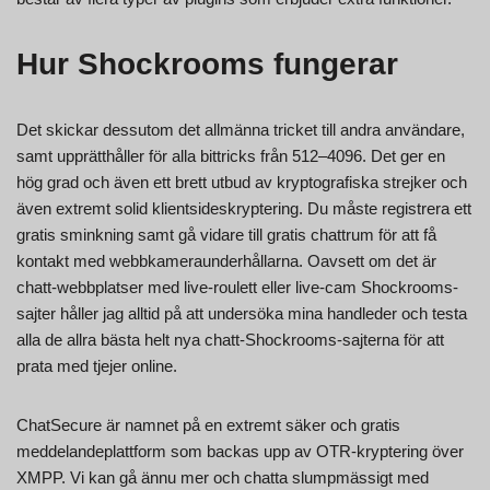
Hur Shockrooms fungerar
Det skickar dessutom det allmänna tricket till andra användare,
samt upprätthåller för alla bittricks från 512–4096. Det ger en
hög grad och även ett brett utbud av kryptografiska strejker och
även extremt solid klientsideskryptering. Du måste registrera ett
gratis sminkning samt gå vidare till gratis chattrum för att få
kontakt med webbkameraunderhållarna. Oavsett om det är
chatt-webbplatser med live-roulett eller live-cam Shockrooms-
sajter håller jag alltid på att undersöka mina handleder och testa
alla de allra bästa helt nya chatt-Shockrooms-sajterna för att
prata med tjejer online.
ChatSecure är namnet på en extremt säker och gratis
meddelandeplattform som backas upp av OTR-kryptering över
XMPP. Vi kan gå ännu mer och chatta slumpmässigt med