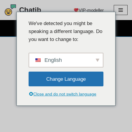
Chatib
VIP-modeller
Hoppa
till
We've detected you might be
GRATIS WEBCAM CHATT
innehållet
speaking a different language. Do
you want to change to:
English
Change Language
Close and do not switch language