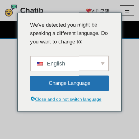
Chatib
VIP 모델
콘
텐
We've detected you might be
무료 웹캠 채팅
츠
speaking a different language. Do
로
you want to change to:
건
너
뛰
English
기
Change Language
Close and do not switch language