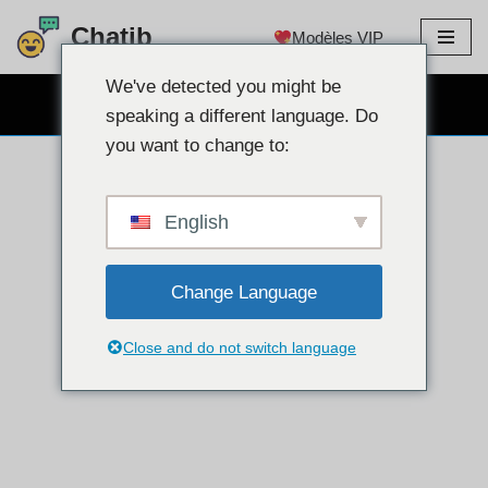
Chatib
Modèles VIP
Aller
au
We've detected you might be
CHAT WEBCAM GRATUIT
contenu
speaking a different language. Do
you want to change to:
English
Change Language
Close and do not switch language