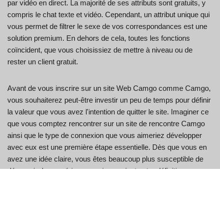
par vidéo en direct. La majorité de ses attributs sont gratuits, y
compris le chat texte et vidéo. Cependant, un attribut unique qui
vous permet de filtrer le sexe de vos correspondances est une
solution premium. En dehors de cela, toutes les fonctions
coïncident, que vous choisissiez de mettre à niveau ou de
rester un client gratuit.
Avant de vous inscrire sur un site Web Camgo comme Camgo,
vous souhaiterez peut-être investir un peu de temps pour définir
la valeur que vous avez l'intention de quitter le site. Imaginer ce
que vous comptez rencontrer sur un site de rencontre Camgo
ainsi que le type de connexion que vous aimeriez développer
avec eux est une première étape essentielle. Dès que vous en
avez une idée claire, vous êtes beaucoup plus susceptible de
découvrir des expériences qui associent votre définition
personnelle du succès dans les rencontres. Une méthode que
Camgo a vraiment utilisée était le champ « inclure votre taux
d'intérêt », situé sur la page d'accueil. En général, j'indiquais
mon taux d'intérêt et j'étais également mis en relation avec