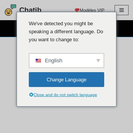
Chatib
Modèles VIP
Aller
au
We've detected you might be
CHAT WEBCAM GRATUIT
contenu
speaking a different language. Do
you want to change to:
English
Change Language
Close and do not switch language