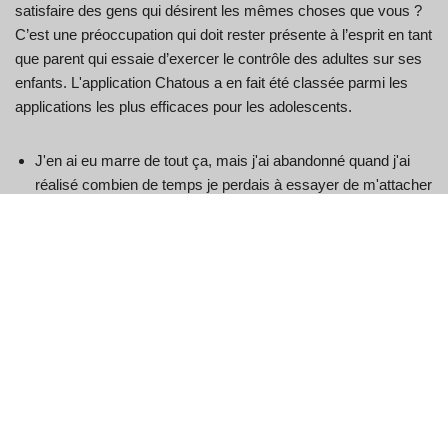
satisfaire des gens qui désirent les mêmes choses que vous ?
C’est une préoccupation qui doit rester présente à l’esprit en tant
que parent qui essaie d’exercer le contrôle des adultes sur ses
enfants. L'application Chatous a en fait été classée parmi les
applications les plus efficaces pour les adolescents.
J'en ai eu marre de tout ça, mais j'ai abandonné quand j'ai
réalisé combien de temps je perdais à essayer de m'attacher
aux gens, et cette application a généré des revenus d'enfer.
DatingPerfect est une chaîne médiatique et un marché qui
fournit des appareils et des sources aux dateurs et aux
entreprises du secteur pour soutenir l'expérience de
rencontre.
C’est l’un des meilleurs sites de rencontres Chatous pour
des partenariats sérieux et aussi pour le mariage.
Le site Web Chatous demande votre reconnaissance de
genre, ainsi que le sexe de votre partenaire.